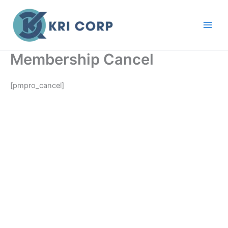
Ir
al
contenido
Membership Cancel
[pmpro_cancel]